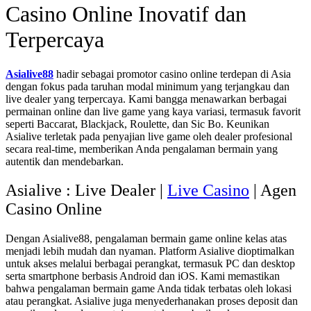
Casino Online Inovatif dan
Terpercaya
Asialive88
hadir sebagai promotor casino online terdepan di Asia
dengan fokus pada taruhan modal minimum yang terjangkau dan
live dealer yang terpercaya. Kami bangga menawarkan berbagai
permainan online dan live game yang kaya variasi, termasuk favorit
seperti Baccarat, Blackjack, Roulette, dan Sic Bo. Keunikan
Asialive terletak pada penyajian live game oleh dealer profesional
secara real-time, memberikan Anda pengalaman bermain yang
autentik dan mendebarkan.
Asialive : Live Dealer |
Live Casino
| Agen
Casino Online
Dengan Asialive88, pengalaman bermain game online kelas atas
menjadi lebih mudah dan nyaman. Platform Asialive dioptimalkan
untuk akses melalui berbagai perangkat, termasuk PC dan desktop
serta smartphone berbasis Android dan iOS. Kami memastikan
bahwa pengalaman bermain game Anda tidak terbatas oleh lokasi
atau perangkat. Asialive juga menyederhanakan proses deposit dan