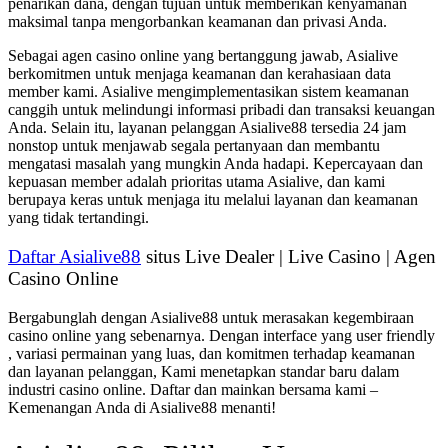
penarikan dana, dengan tujuan untuk memberikan kenyamanan
maksimal tanpa mengorbankan keamanan dan privasi Anda.
Sebagai agen casino online yang bertanggung jawab, Asialive
berkomitmen untuk menjaga keamanan dan kerahasiaan data
member kami. Asialive mengimplementasikan sistem keamanan
canggih untuk melindungi informasi pribadi dan transaksi keuangan
Anda. Selain itu, layanan pelanggan Asialive88 tersedia 24 jam
nonstop untuk menjawab segala pertanyaan dan membantu
mengatasi masalah yang mungkin Anda hadapi. Kepercayaan dan
kepuasan member adalah prioritas utama Asialive, dan kami
berupaya keras untuk menjaga itu melalui layanan dan keamanan
yang tidak tertandingi.
Daftar Asialive88
situs Live Dealer | Live Casino | Agen
Casino Online
Bergabunglah dengan Asialive88 untuk merasakan kegembiraan
casino online yang sebenarnya. Dengan interface yang user friendly
, variasi permainan yang luas, dan komitmen terhadap keamanan
dan layanan pelanggan, Kami menetapkan standar baru dalam
industri casino online. Daftar dan mainkan bersama kami –
Kemenangan Anda di Asialive88 menanti!