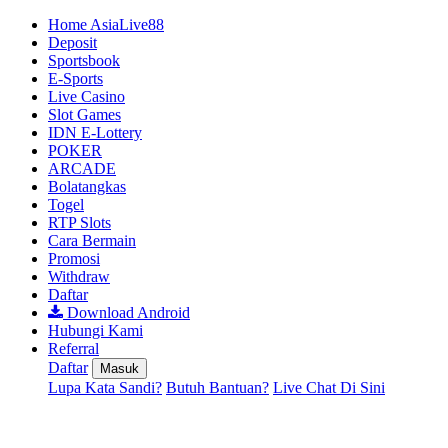
Home AsiaLive88
Deposit
Sportsbook
E-Sports
Live Casino
Slot Games
IDN E-Lottery
POKER
ARCADE
Bolatangkas
Togel
RTP Slots
Cara Bermain
Promosi
Withdraw
Daftar
Download Android
Hubungi Kami
Referral
Daftar
Masuk
Lupa Kata Sandi?
Butuh Bantuan?
Live Chat Di Sini