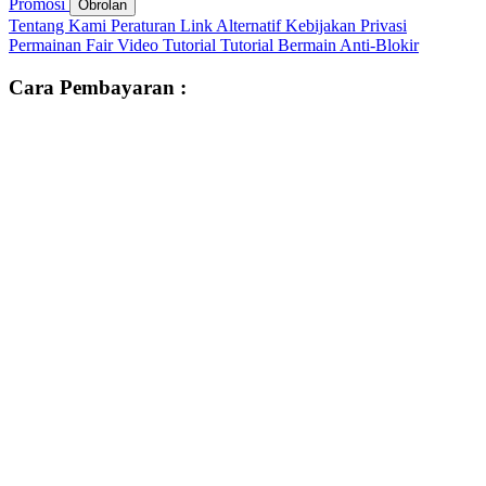
Promosi
Obrolan
Tentang Kami
Peraturan
Link Alternatif
Kebijakan Privasi
Permainan Fair
Video Tutorial
Tutorial Bermain
Anti-Blokir
Cara Pembayaran :