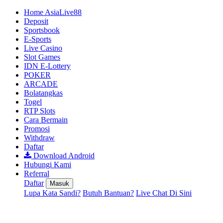
Home AsiaLive88
Deposit
Sportsbook
E-Sports
Live Casino
Slot Games
IDN E-Lottery
POKER
ARCADE
Bolatangkas
Togel
RTP Slots
Cara Bermain
Promosi
Withdraw
Daftar
Download Android
Hubungi Kami
Referral
Daftar
Masuk
Lupa Kata Sandi?
Butuh Bantuan?
Live Chat Di Sini