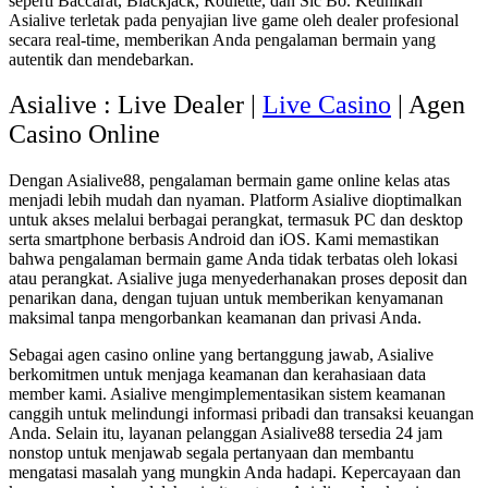
seperti Baccarat, Blackjack, Roulette, dan Sic Bo. Keunikan
Asialive terletak pada penyajian live game oleh dealer profesional
secara real-time, memberikan Anda pengalaman bermain yang
autentik dan mendebarkan.
Asialive : Live Dealer |
Live Casino
| Agen
Casino Online
Dengan Asialive88, pengalaman bermain game online kelas atas
menjadi lebih mudah dan nyaman. Platform Asialive dioptimalkan
untuk akses melalui berbagai perangkat, termasuk PC dan desktop
serta smartphone berbasis Android dan iOS. Kami memastikan
bahwa pengalaman bermain game Anda tidak terbatas oleh lokasi
atau perangkat. Asialive juga menyederhanakan proses deposit dan
penarikan dana, dengan tujuan untuk memberikan kenyamanan
maksimal tanpa mengorbankan keamanan dan privasi Anda.
Sebagai agen casino online yang bertanggung jawab, Asialive
berkomitmen untuk menjaga keamanan dan kerahasiaan data
member kami. Asialive mengimplementasikan sistem keamanan
canggih untuk melindungi informasi pribadi dan transaksi keuangan
Anda. Selain itu, layanan pelanggan Asialive88 tersedia 24 jam
nonstop untuk menjawab segala pertanyaan dan membantu
mengatasi masalah yang mungkin Anda hadapi. Kepercayaan dan