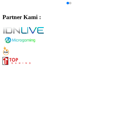
Partner Kami :