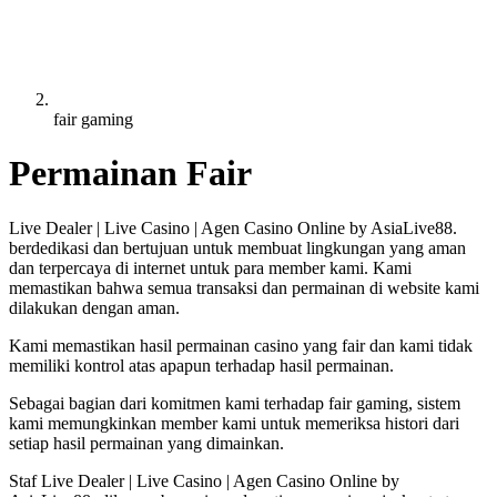
fair gaming
Permainan Fair
Live Dealer | Live Casino | Agen Casino Online by AsiaLive88.
berdedikasi dan bertujuan untuk membuat lingkungan yang aman
dan terpercaya di internet untuk para member kami. Kami
memastikan bahwa semua transaksi dan permainan di website kami
dilakukan dengan aman.
Kami memastikan hasil permainan casino yang fair dan kami tidak
memiliki kontrol atas apapun terhadap hasil permainan.
Sebagai bagian dari komitmen kami terhadap fair gaming, sistem
kami memungkinkan member kami untuk memeriksa histori dari
setiap hasil permainan yang dimainkan.
Staf Live Dealer | Live Casino | Agen Casino Online by