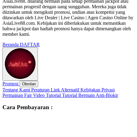
AsiaLive88. dilarang bermain pada setiap permainan jackpot atau
permainan progresif dengan uang sungguhan. Mereka juga tidak
diizinkan untuk mengikuti promosi, undian atau kompetisi yang
ditawarkan oleh Live Dealer | Live Casino | Agen Casino Online by
AsiaLive88.com. Kebijakan ini diberlakukan untuk memastikan
bahwa jackpot dan hadiah promosi hanya dapat dimenangkan oleh
member kami.
Beranda
DAFTAR
Promosi
Obrolan
Tentang Kami
Peraturan
Link Alternatif
Kebijakan Privasi
Permainan Fair
Video Tutorial
Tutorial Bermain
Anti-Blokir
Cara Pembayaran :